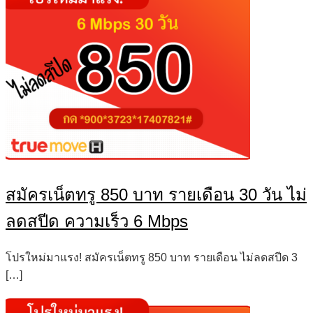
สมัครเน็ตทรู 850 บาท รายเดือน 30 วัน ไม่
ลดสปีด ความเร็ว 6 Mbps
โปรใหม่มาแรง! สมัครเน็ตทรู 850 บาท รายเดือน ไม่ลดสปีด 3
[…]