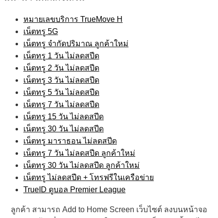
หมายเลขบริการ TrueMove H
เน็ตทรู 5G
เน็ตทรู จำกัดปริมาณ ลูกค้าใหม่
เน็ตทรู 1 วัน ไม่ลดสปีด
เน็ตทรู 2 วัน ไม่ลดสปีด
เน็ตทรู 3 วัน ไม่ลดสปีด
เน็ตทรู 5 วัน ไม่ลดสปีด
เน็ตทรู 7 วัน ไม่ลดสปีด
เน็ตทรู 15 วัน ไม่ลดสปีด
เน็ตทรู 30 วัน ไม่ลดสปีด
เน็ตทรู มาราธอน ไม่ลดสปีด
เน็ตทรู 7 วัน ไม่ลดสปีด ลูกค้าใหม่
เน็ตทรู 30 วัน ไม่ลดสปีด ลูกค้าใหม่
เน็ตทรู ไม่ลดสปีด + โทรฟรีในเครือข่าย
TrueID ดูบอล Premier League
ลูกค้า สามารถ Add to Home Screen เว็บไซต์ ลงบนหน้าจอ