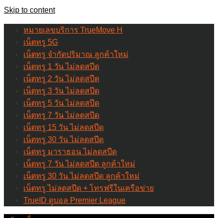
Skip to content
หมายเลขบริการ TrueMove H
เน็ตทรู 5G
เน็ตทรู จำกัดปริมาณ ลูกค้าใหม่
เน็ตทรู 1 วัน ไม่ลดสปีด
เน็ตทรู 2 วัน ไม่ลดสปีด
เน็ตทรู 3 วัน ไม่ลดสปีด
เน็ตทรู 5 วัน ไม่ลดสปีด
เน็ตทรู 7 วัน ไม่ลดสปีด
เน็ตทรู 15 วัน ไม่ลดสปีด
เน็ตทรู 30 วัน ไม่ลดสปีด
เน็ตทรู มาราธอน ไม่ลดสปีด
เน็ตทรู 7 วัน ไม่ลดสปีด ลูกค้าใหม่
เน็ตทรู 30 วัน ไม่ลดสปีด ลูกค้าใหม่
เน็ตทรู ไม่ลดสปีด + โทรฟรีในเครือข่าย
TrueID ดูบอล Premier League